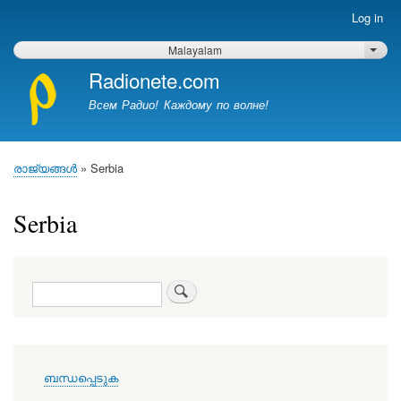
Skip
Log in
Меню
to
учётной
main
Malayalam
List 
записи
content
Radionete.com
пользователя
Всем Радио! Каждому по волне!
രാജ്യങ്ങൾ
Serbia
Breadcrumb
Serbia
തിരയൂ
Меню
ബന്ധപ്പെടുക
в
подвале