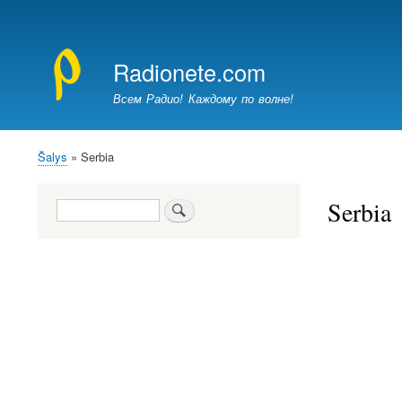
Nario
paskyros
Radionete.com
meniu
Всем Радио! Каждому по волне!
Šalys
Serbia
Kelias
Serbia
Paieška