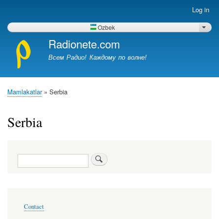
Skip
Log in
Меню
to
учётной
main
Ozbek
List 
записи
content
Radionete.com
пользователя
Всем Радио! Каждому по волне!
Mamlakatlar
Serbia
Breadcrumb
Serbia
Search
Меню
Contact
в
подвале